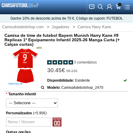
0
󰂱
󰂨
󰃳
󰃦
󰃖
Ganhe
10%
de desconto acima de
70 €
, Código de cupom:
FUTEBOL
Camisafutebolshop.com
Jogadores
Camisa Harry Kane
Camisa de time de futebol Bayern Munich Harry Kane #9
Replicas 1º Equipamento Infantil 2025-26 Manga Curta (+
Calças curtas)
3 comentários
30.45€
96.13€
Disponibilidade:
Existente
Modelo:
Camisafutebolshop_2470
Tamanho infantil
Personalizados
(+5.95€)
Outras opções