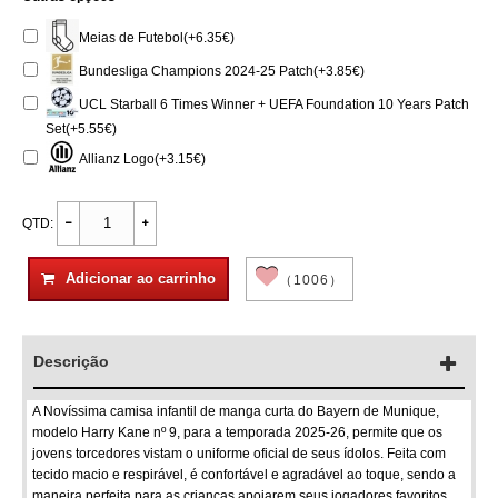
Meias de Futebol(+6.35€)
Bundesliga Champions 2024-25 Patch(+3.85€)
UCL Starball 6 Times Winner + UEFA Foundation 10 Years Patch
Set(+5.55€)
Allianz Logo(+3.15€)
QTD:
Adicionar ao carrinho
（1006）
Descrição
A Novíssima camisa infantil de manga curta do Bayern de Munique,
modelo Harry Kane nº 9, para a temporada 2025-26, permite que os
jovens torcedores vistam o uniforme oficial de seus ídolos. Feita com
tecido macio e respirável, é confortável e agradável ao toque, sendo a
maneira perfeita para as crianças apoiarem seus jogadores favoritos.