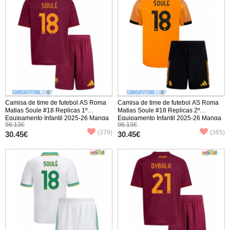
Camisa de time de futebol AS Roma
Camisa de time de futebol AS Roma
Matias Soule #18 Replicas 1º
Matias Soule #18 Replicas 2º
Equipamento Infantil 2025-26 Manga
Equipamento Infantil 2025-26 Manga
96.13€
96.13€
Curta (+ Calças curtas)
Curta (+ Calças curtas)
(379)
(365)
30.45€
30.45€