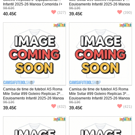
Infantil 2025-26 Manga Comprida (+
Equipamento Infantil 2025-26 Manga
98.63€
96.13€
Calças curtas)
Curta (+ Calças curtas)
(327)
(390)
40.45€
39.45€
Camisa de time de futebol AS Roma
Camisa de time de futebol AS Roma
Mile Svilar #99 Goleiro Replicas 2º
Mile Svilar #99 Goleiro Replicas 3º
Equipamento Infantil 2025-26 Manga
Equipamento Infantil 2025-26 Manga
96.13€
96.13€
Curta (+ Calças curtas)
Curta (+ Calças curtas)
(432)
(421)
39.45€
39.45€