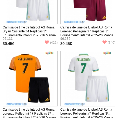
Camisa de time de futebol AS Roma
Camisa de time de futebol AS Roma
Bryan Cristante #4 Replicas 3º
Lorenzo Pellegrini #7 Replicas 1º
Equipamento Infantil 2025-26 Manga
Equipamento Infantil 2025-26 Manga
96.13€
96.13€
Curta (+ Calças curtas)
Curta (+ Calças curtas)
(421)
(340)
30.45€
30.45€
Camisa de time de futebol AS Roma
Camisa de time de futebol AS Roma
Lorenzo Pellegrini #7 Replicas 2º
Lorenzo Pellegrini #7 Replicas 3º
Equipamento Infantil 2025-26 Manga
Equipamento Infantil 2025-26 Manga