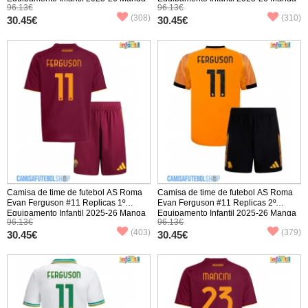
96.13€
96.13€
Curta (+ Calças curtas)
Curta (+ Calças curtas)
(308)
(310)
30.45€
30.45€
Camisa de time de futebol AS Roma
Camisa de time de futebol AS Roma
Evan Ferguson #11 Replicas 1º
Evan Ferguson #11 Replicas 2º
Equipamento Infantil 2025-26 Manga
Equipamento Infantil 2025-26 Manga
96.13€
96.13€
Curta (+ Calças curtas)
Curta (+ Calças curtas)
(403)
(379)
30.45€
30.45€