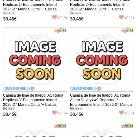
Replicas 1º Equipamento Infantil
Replicas 2º Equipamento Infantil
2026-27 Manga Curta (+ Calças
2026-27 Manga Curta (+ Calças
96.13€
96.13€
curtas)
curtas)
(223)
(242)
30.45€
30.45€
Camisa de time de futebol AS Roma
Camisa de time de futebol AS Roma
Replicas 3º Equipamento Infantil
Artem Dovbyk #9 Replicas 1º
2026-27 Manga Curta (+ Calças
Equipamento Infantil 2026-27 Manga
96.13€
96.13€
curtas)
Curta (+ Calças curtas)
(282)
(337)
30.45€
30.45€