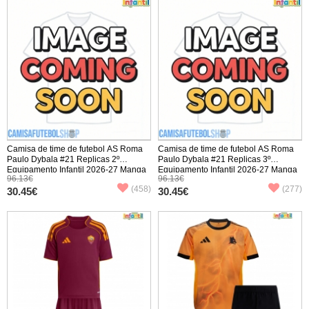
Camisa de time de futebol AS Roma
Camisa de time de futebol AS Roma
Paulo Dybala #21 Replicas 2º
Paulo Dybala #21 Replicas 3º
Equipamento Infantil 2026-27 Manga
Equipamento Infantil 2026-27 Manga
96.13€
96.13€
Curta (+ Calças curtas)
Curta (+ Calças curtas)
(458)
(277)
30.45€
30.45€