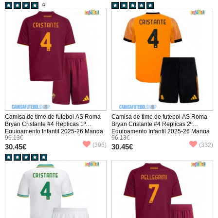
Camisa de time de futebol AS Roma
Camisa de time de futebol AS Roma
Bryan Cristante #4 Replicas 1º
Bryan Cristante #4 Replicas 2º
Equipamento Infantil 2025-26 Manga
Equipamento Infantil 2025-26 Manga
96.13€
96.13€
Curta (+ Calças curtas)
Curta (+ Calças curtas)
(396)
(332)
30.45€
30.45€