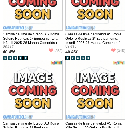
Camisa de time de futebol AS Roma
Camisa de time de futebol AS Roma
Goleiro Replicas 1º Equipamento
Goleiro Replicas 2º Equipamento
Infantil 2025-26 Manga Comprida (+
Infantil 2025-26 Manga Comprida (+
98.63€
98.63€
Calças curtas)
Calças curtas)
(353)
(345)
40.45€
40.45€
Camisa de time de futebol AS Roma
Camisa de time de futebol AS Roma
Goleiro Replicas 3º Equipamento
Mile Svilar #99 Goleiro Replicas 1º