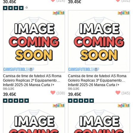
(314)
(331)
30.45€
39.45€
Camisa de time de futebol AS Roma
Camisa de time de futebol AS Roma
Goleiro Replicas 2º Equipamento
Goleiro Replicas 3º Equipamento
Infantil 2025-26 Manga Curta (+
Infantil 2025-26 Manga Curta (+
96.13€
96.13€
Calças curtas)
Calças curtas)
(338)
(345)
39.45€
39.45€