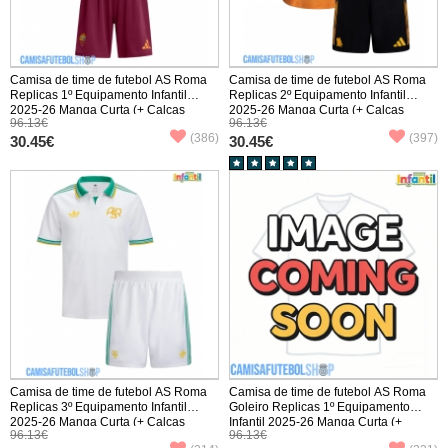
Camisa de time de futebol AS Roma
Camisa de time de futebol AS Roma
Replicas 1º Equipamento Infantil
Replicas 2º Equipamento Infantil
2025-26 Manga Curta (+ Calças
2025-26 Manga Curta (+ Calças
96.13€
96.13€
curtas)
curtas)
(386)
(397)
30.45€
30.45€
Camisa de time de futebol AS Roma
Camisa de time de futebol AS Roma
Replicas 3º Equipamento Infantil
Goleiro Replicas 1º Equipamento
2025-26 Manga Curta (+ Calças
Infantil 2025-26 Manga Curta (+
96.13€
96.13€
curtas)
Calças curtas)