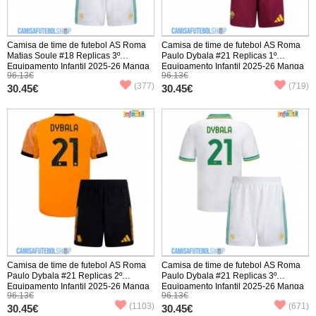
Camisa de time de futebol AS Roma
Camisa de time de futebol AS Roma
Matias Soule #18 Replicas 3º
Paulo Dybala #21 Replicas 1º
Equipamento Infantil 2025-26 Manga
Equipamento Infantil 2025-26 Manga
96.13€
96.13€
Curta (+ Calças curtas)
Curta (+ Calças curtas)
(377)
(719)
30.45€
30.45€
Camisa de time de futebol AS Roma
Camisa de time de futebol AS Roma
Paulo Dybala #21 Replicas 2º
Paulo Dybala #21 Replicas 3º
Equipamento Infantil 2025-26 Manga
Equipamento Infantil 2025-26 Manga
96.13€
96.13€
Curta (+ Calças curtas)
Curta (+ Calças curtas)
(1103)
(671)
30.45€
30.45€