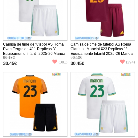
Camisa de time de futebol AS Roma
Camisa de time de futebol AS Roma
Evan Ferguson #11 Replicas 3º
Gianluca Mancini #23 Replicas 1º
Equipamento Infantil 2025-26 Manga
Equipamento Infantil 2025-26 Manga
96.13€
96.13€
Curta (+ Calças curtas)
Curta (+ Calças curtas)
(381)
(294)
30.45€
30.45€