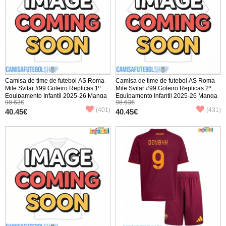
Camisa de time de futebol AS Roma
Camisa de time de futebol AS Roma
Mile Svilar #99 Goleiro Replicas 1º
Mile Svilar #99 Goleiro Replicas 2º
Equipamento Infantil 2025-26 Manga
Equipamento Infantil 2025-26 Manga
98.63€
98.63€
Comprida (+ Calças curtas)
Comprida (+ Calças curtas)
(401)
(431)
40.45€
40.45€