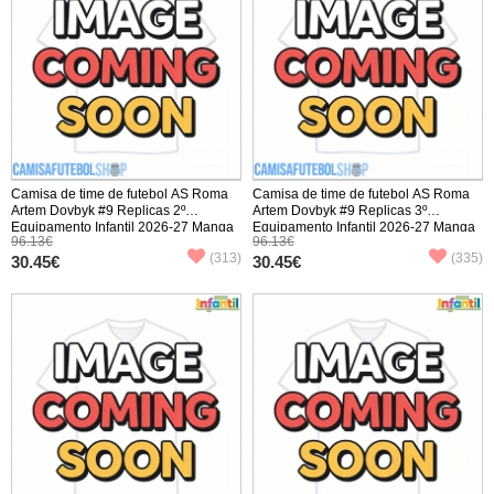
Camisa de time de futebol AS Roma
Camisa de time de futebol AS Roma
Artem Dovbyk #9 Replicas 2º
Artem Dovbyk #9 Replicas 3º
Equipamento Infantil 2026-27 Manga
Equipamento Infantil 2026-27 Manga
96.13€
96.13€
Curta (+ Calças curtas)
Curta (+ Calças curtas)
(313)
(335)
30.45€
30.45€