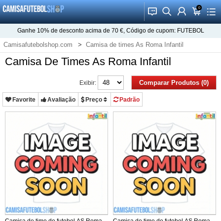
0
󰂱
󰂨
󰃳
󰃦
󰃖
Ganhe
10%
de desconto acima de
70 €
, Código de cupom:
FUTEBOL
Camisafutebolshop.com
Camisa de times As Roma Infantil
Camisa De Times As Roma Infantil
Comparar Produtos (0)
Exibir:
Favorite
Avaliação
Preço
Padrão
Camisa de time de futebol AS Roma
Camisa de time de futebol AS Roma