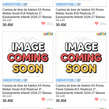
Camisa de time de futebol AS Roma
Camisa de time de futebol AS Roma
Matias Soule #18 Replicas 1º
Matias Soule #18 Replicas 2º
Equipamento Infantil 2026-27 Manga
Equipamento Infantil 2026-27 Manga
96.13€
96.13€
Curta (+ Calças curtas)
Curta (+ Calças curtas)
(311)
(291)
30.45€
30.45€
Camisa de time de futebol AS Roma
Camisa de time de futebol AS Roma
Matias Soule #18 Replicas 3º
Paulo Dybala #21 Replicas 1º
Equipamento Infantil 2026-27 Manga
Equipamento Infantil 2026-27 Manga
96.13€
96.13€
Curta (+ Calças curtas)
Curta (+ Calças curtas)
(295)
(272)
30.45€
30.45€