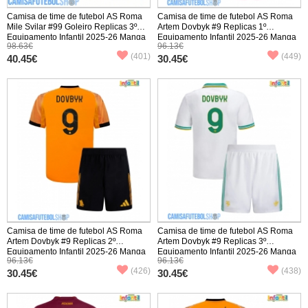
Camisa de time de futebol AS Roma
Camisa de time de futebol AS Roma
Mile Svilar #99 Goleiro Replicas 3º
Artem Dovbyk #9 Replicas 1º
Equipamento Infantil 2025-26 Manga
Equipamento Infantil 2025-26 Manga
98.63€
96.13€
Comprida (+ Calças curtas)
Curta (+ Calças curtas)
(401)
(449)
40.45€
30.45€
Camisa de time de futebol AS Roma
Camisa de time de futebol AS Roma
Artem Dovbyk #9 Replicas 2º
Artem Dovbyk #9 Replicas 3º
Equipamento Infantil 2025-26 Manga
Equipamento Infantil 2025-26 Manga
96.13€
96.13€
Curta (+ Calças curtas)
Curta (+ Calças curtas)
(426)
(438)
30.45€
30.45€