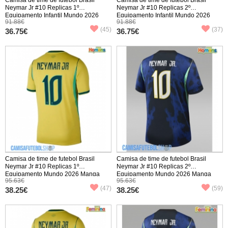
Neymar Jr #10 Replicas 1º
Neymar Jr #10 Replicas 2º
Equipamento Infantil Mundo 2026
Equipamento Infantil Mundo 2026
91.88€
91.88€
Manga Curta (+ Calças curtas)
Manga Curta (+ Calças curtas)
(45)
(37)
36.75€
36.75€
Camisa de time de futebol Brasil
Camisa de time de futebol Brasil
Neymar Jr #10 Replicas 1º
Neymar Jr #10 Replicas 2º
Equipamento Mundo 2026 Manga
Equipamento Mundo 2026 Manga
95.63€
95.63€
Curta
Curta
(47)
(59)
38.25€
38.25€