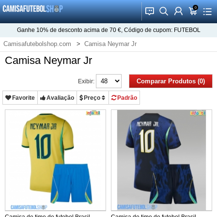
0
󰂱
󰂨
󰃳
󰃦
󰃖
Ganhe
10%
de desconto acima de
70 €
, Código de cupom:
FUTEBOL
Camisafutebolshop.com
Camisa Neymar Jr
Camisa Neymar Jr
Comparar Produtos (0)
Exibir:
Favorite
Avaliação
Preço
Padrão
Camisa de time de futebol Brasil
Camisa de time de futebol Brasil