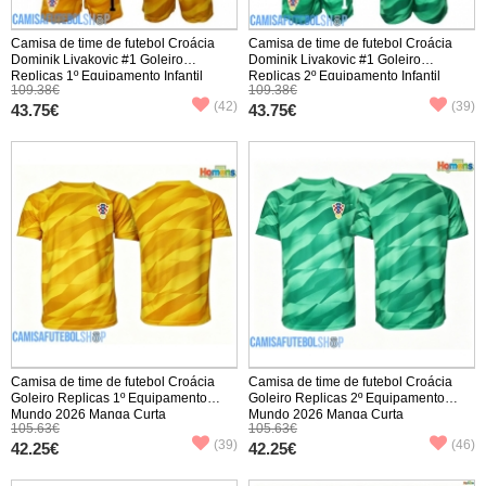
Camisa de time de futebol Croácia
Camisa de time de futebol Croácia
Dominik Livakovic #1 Goleiro
Dominik Livakovic #1 Goleiro
Replicas 1º Equipamento Infantil
Replicas 2º Equipamento Infantil
109.38€
109.38€
Mundo 2026 Manga Comprida (+
Mundo 2026 Manga Comprida (+
(42)
(39)
Calças curtas)
43.75€
Calças curtas)
43.75€
Camisa de time de futebol Croácia
Camisa de time de futebol Croácia
Goleiro Replicas 1º Equipamento
Goleiro Replicas 2º Equipamento
Mundo 2026 Manga Curta
Mundo 2026 Manga Curta
105.63€
105.63€
(39)
(46)
42.25€
42.25€