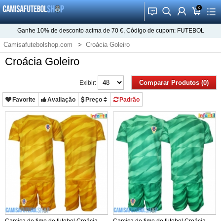
0
󰂱
󰂨
󰃳
󰃦
󰃖
Ganhe
10%
de desconto acima de
70 €
, Código de cupom:
FUTEBOL
Camisafutebolshop.com
Croácia Goleiro
Croácia Goleiro
Comparar Produtos (0)
Exibir:
Favorite
Avaliação
Preço
Padrão
Camisa de time de futebol Croácia
Camisa de time de futebol Croácia