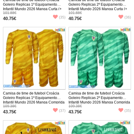
Goleiro Replicas 1º Equipamento
Goleiro Replicas 2º Equipamento
Infantil Mundo 2026 Manga Curta (+
Infantil Mundo 2026 Manga Curta (+
101.88€
101.88€
Calças curtas)
Calças curtas)
(35)
(36)
40.75€
40.75€
Camisa de time de futebol Croácia
Camisa de time de futebol Croácia
Goleiro Replicas 1º Equipamento
Goleiro Replicas 2º Equipamento
Infantil Mundo 2026 Manga Comprida
Infantil Mundo 2026 Manga Comprida
109.38€
109.38€
(+ Calças curtas)
(+ Calças curtas)
(37)
(35)
43.75€
43.75€