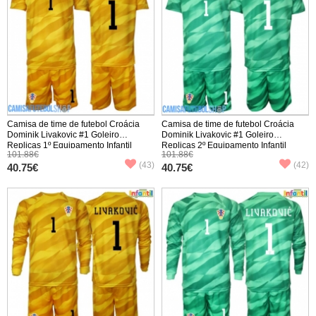
Camisa de time de futebol Croácia
Camisa de time de futebol Croácia
Dominik Livakovic #1 Goleiro
Dominik Livakovic #1 Goleiro
Replicas 1º Equipamento Infantil
Replicas 2º Equipamento Infantil
101.88€
101.88€
Mundo 2026 Manga Curta (+ Calças
Mundo 2026 Manga Curta (+ Calças
(43)
(42)
curtas)
40.75€
curtas)
40.75€