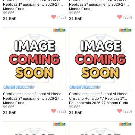
Replicas 1º Equipamento 2026-27
Replicas 2º Equipamento 2026-27
Manga Curta
Manga Curta
99.88€
99.88€
(457)
(300)
31.95€
31.95€
Camisa de time de futebol Al-Nassr
Camisa de time de futebol Al-Nassr
Replicas 3º Equipamento 2026-27
Cristiano Ronaldo #7 Replicas 1º
Manga Curta
Equipamento 2026-27 Manga Curta
99.88€
99.88€
(222)
(280)
31.95€
31.95€