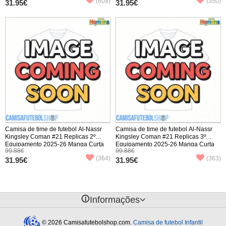
(608)
(350)
31.95€
31.95€
Camisa de time de futebol Al-Nassr
Camisa de time de futebol Al-Nassr
Kingsley Coman #21 Replicas 2º
Kingsley Coman #21 Replicas 3º
Equipamento 2025-26 Manga Curta
Equipamento 2025-26 Manga Curta
99.88€
99.88€
(364)
(363)
31.95€
31.95€
󰈢
Informações
© 2026 Camisafutebolshop.com.
Camisa de futebol Infantil