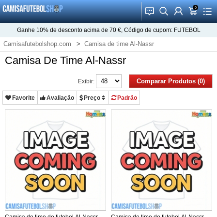
0
󰂱
󰂨
󰃳
󰃦
󰃖
Ganhe
10%
de desconto acima de
70 €
, Código de cupom:
FUTEBOL
Camisafutebolshop.com
Camisa de time Al-Nassr
Camisa De Time Al-Nassr
Comparar Produtos (0)
Exibir:
Favorite
Avaliação
Preço
Padrão
Camisa de time de futebol Al-Nassr
Camisa de time de futebol Al-Nassr