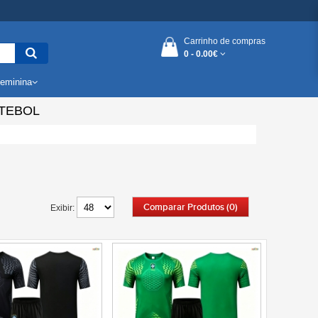
Carrinho de compras
0 -
0.00€
eminina
TEBOL
Comparar Produtos (0)
Exibir: