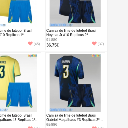
ime de futebol Brasil
Camisa de time de futebol Brasil
#10 Replicas 1º
Neymar Jr #10 Replicas 2º
o Infantil Mundo 2026
Equipamento Infantil Mundo 2026
91.88€
 (+ Calças curtas)
Manga Curta (+ Calças curtas)
(45)
(37)
36.75€
ime de futebol Brasil
Camisa de time de futebol Brasil
galhaes #3 Replicas 1º
Gabriel Magalhaes #3 Replicas 2º
o Infantil Mundo 2026
Equipamento Infantil Mundo 2026
91.88€