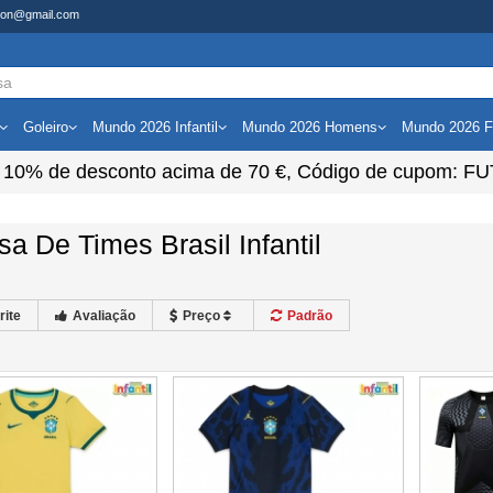
shion@gmail.com
Goleiro
Mundo 2026 Infantil
Mundo 2026 Homens
Mundo 2026 F
e
10%
de desconto acima de
70 €
, Código de cupom:
FU
a De Times Brasil Infantil
rite
Avaliação
Preço
Padrão