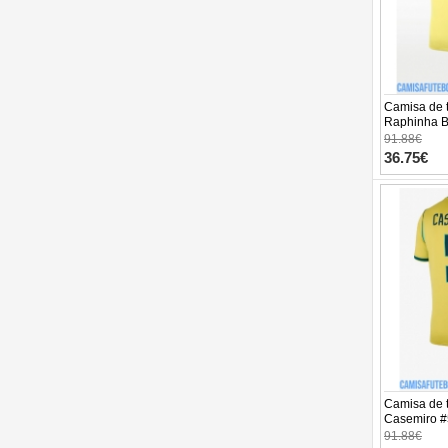
Camisa de t
Raphinha Be
Equipament
91.88€
Manga Curta
36.75€
Camisa de t
Casemiro #
Equipament
91.88€