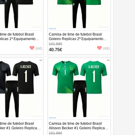
ime de futebol Brasil
Camisa de time de futebol Brasil
plicas 1º Equipamento
Goleiro Replicas 2º Equipamento
undo 2026 Manga Curta (+
Infantil Mundo 2026 Manga Curta (+
101.88€
as)
Calças curtas)
(44)
(48)
40.75€
ime de futebol Brasil
Camisa de time de futebol Brasil
ker #1 Goleiro Replicas
Alisson Becker #1 Goleiro Replicas
ento Infantil Mundo 2026
2º Equipamento Infantil Mundo 2026
101.88€