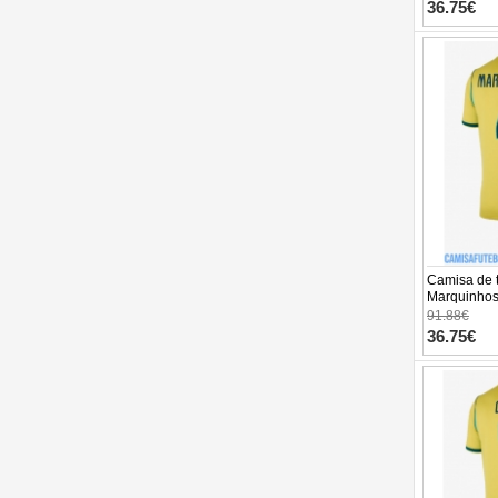
Manga Curta
36.75€
Camisa de t
Marquinhos
Equipament
91.88€
Manga Curta
36.75€