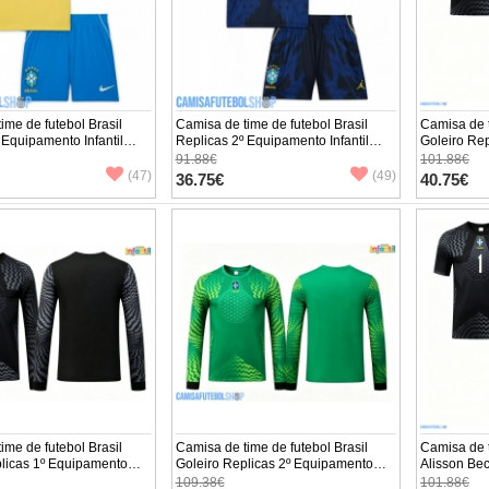
ime de futebol Brasil
Camisa de time de futebol Brasil
Camisa de t
 Equipamento Infantil
Replicas 2º Equipamento Infantil
Goleiro Re
 Manga Curta (+ Calças
Mundo 2026 Manga Curta (+ Calças
Infantil M
91.88€
101.88€
curtas)
Calças curt
(47)
(49)
36.75€
40.75€
ime de futebol Brasil
Camisa de time de futebol Brasil
Camisa de t
plicas 1º Equipamento
Goleiro Replicas 2º Equipamento
Alisson Bec
undo 2026 Manga
Infantil Mundo 2026 Manga
1º Equipam
109.38€
101.88€