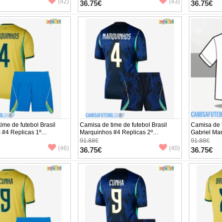
 (+ Calças curtas)
Manga Curta (+ Calças curtas)
Manga Curta
(42)
(43)
36.75€
36.75€
ime de futebol Brasil
Camisa de time de futebol Brasil
Camisa de t
 #4 Replicas 1º
Marquinhos #4 Replicas 2º
Gabriel Mar
o Infantil Mundo 2026
Equipamento Infantil Mundo 2026
Equipament
91.88€
91.88€
 (+ Calças curtas)
Manga Curta (+ Calças curtas)
Manga Curta
(46)
(40)
36.75€
36.75€