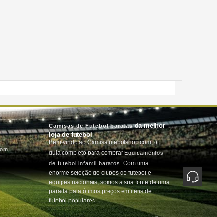
da melhor
Camisas de Futebol baratas
loja de futebol
Bem-vindo ao Camisafutebolshop.com, o
com
guia completo para comprar
Equipamentos
. Com uma
de futebol infantil baratos
enorme seleção de clubes de futebol e
equipes nacionais, somos a sua fonte de uma
parada para ótimos preços em itens de
futebol populares.