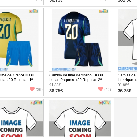
ime de futebol Brasil
Camisa de time de futebol Brasil
Camisa de t
eta #20 Replicas 1º
Lucas Paqueta #20 Replicas 2º
Henrique #
o Infantil Mundo 2026
Equipamento Infantil Mundo 2026
Equipament
91.88€
91.88€
 (+ Calças curtas)
Manga Curta (+ Calças curtas)
Manga Curta
(36)
(42)
36.75€
36.75€