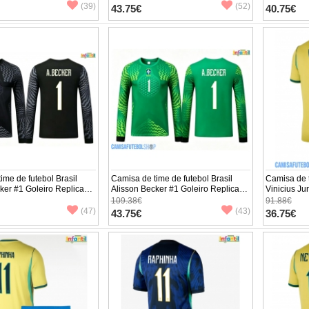
 Calças curtas)
Comprida (+ Calças curtas)
Manga Curta
(39)
(52)
43.75€
40.75€
ime de futebol Brasil
Camisa de time de futebol Brasil
Camisa de t
ker #1 Goleiro Replicas
Alisson Becker #1 Goleiro Replicas
Vinicius Ju
ento Infantil Mundo 2026
2º Equipamento Infantil Mundo 2026
Equipament
109.38€
91.88€
rida (+ Calças curtas)
Manga Comprida (+ Calças curtas)
Manga Curta
(47)
(43)
43.75€
36.75€