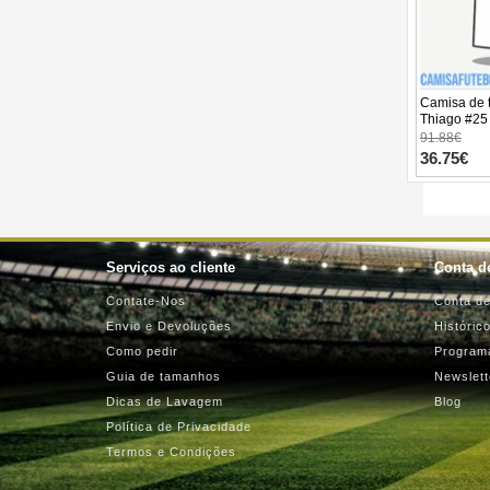
Camisa de t
Thiago #25 
Equipament
91.88€
Manga Curta
36.75€
Serviços ao cliente
Conta de
Contate-Nos
Conta de
Envio e Devoluções
Históric
Como pedir
Programa
Guia de tamanhos
Newslett
Dicas de Lavagem
Blog
Política de Privacidade
Termos e Condições