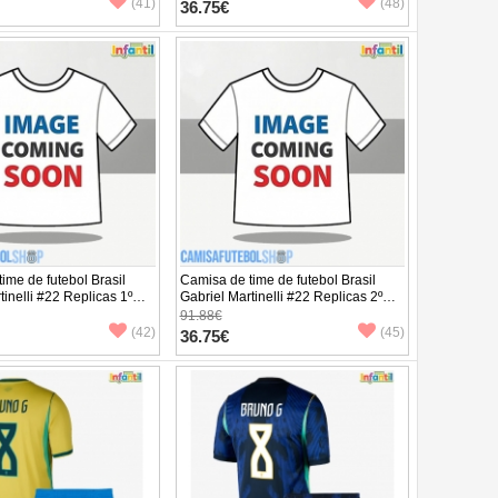
 (+ Calças curtas)
Manga Curta (+ Calças curtas)
(41)
(48)
36.75€
ime de futebol Brasil
Camisa de time de futebol Brasil
tinelli #22 Replicas 1º
Gabriel Martinelli #22 Replicas 2º
o Infantil Mundo 2026
Equipamento Infantil Mundo 2026
91.88€
 (+ Calças curtas)
Manga Curta (+ Calças curtas)
(42)
(45)
36.75€