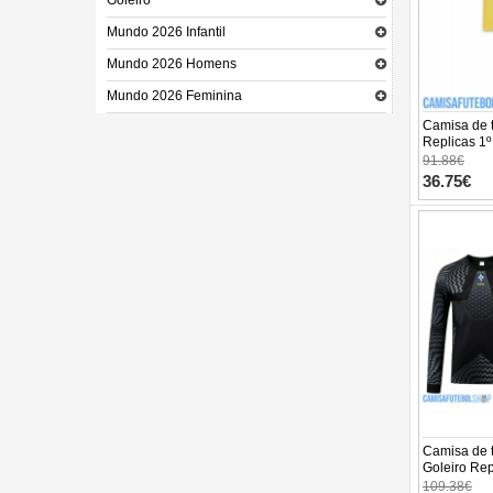
Goleiro
Mundo 2026 Infantil
Mundo 2026 Homens
Mundo 2026 Feminina
Camisa de t
Replicas 1º
Mundo 2026
91.88€
curtas)
36.75€
Camisa de t
Goleiro Re
Infantil M
109.38€