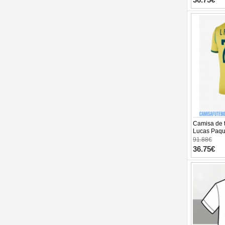
Camisa de t
Lucas Paqu
Equipament
91.88€
Manga Curta
36.75€