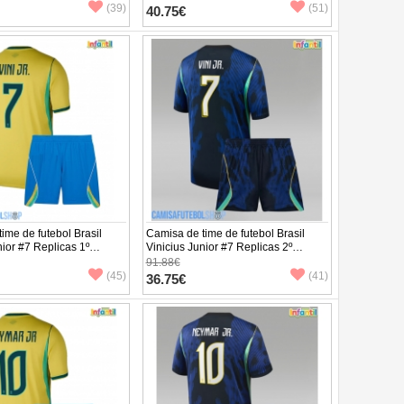
 (+ Calças curtas)
Manga Curta (+ Calças curtas)
(39)
(51)
40.75€
ime de futebol Brasil
Camisa de time de futebol Brasil
nior #7 Replicas 1º
Vinicius Junior #7 Replicas 2º
o Infantil Mundo 2026
Equipamento Infantil Mundo 2026
91.88€
 (+ Calças curtas)
Manga Curta (+ Calças curtas)
(45)
(41)
36.75€