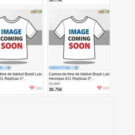
ime de futebol Brasil Luiz
Camisa de time de futebol Brasil Luiz
21 Replicas 1º
Henrique #21 Replicas 2º
o Infantil Mundo 2026
Equipamento Infantil Mundo 2026
91.88€
 (+ Calças curtas)
Manga Curta (+ Calças curtas)
(38)
(40)
36.75€