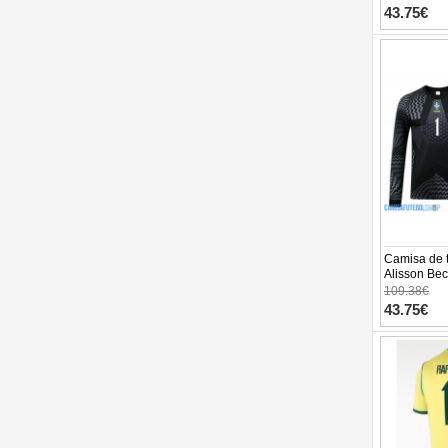
Comprida (+
43.75€
Camisa de t
Alisson Bec
1º Equipam
109.38€
Manga Comp
43.75€