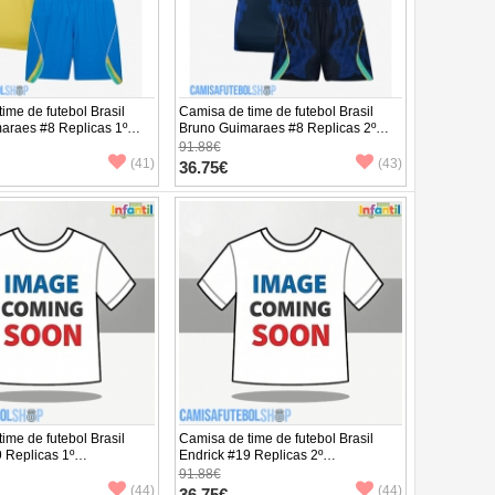
ime de futebol Brasil
Camisa de time de futebol Brasil
araes #8 Replicas 1º
Bruno Guimaraes #8 Replicas 2º
o Infantil Mundo 2026
Equipamento Infantil Mundo 2026
91.88€
 (+ Calças curtas)
Manga Curta (+ Calças curtas)
(41)
(43)
36.75€
ime de futebol Brasil
Camisa de time de futebol Brasil
 Replicas 1º
Endrick #19 Replicas 2º
o Infantil Mundo 2026
Equipamento Infantil Mundo 2026
91.88€
 (+ Calças curtas)
Manga Curta (+ Calças curtas)
(44)
(44)
36.75€