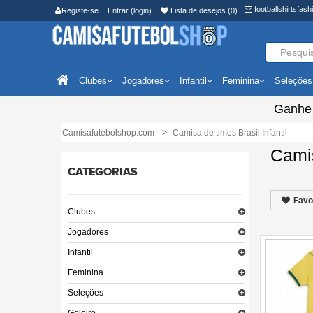
footballshirtsfa
Registe-se
Entrar (login)
Lista de desejos (0)
Clubes
Jogadores
Infantil
Feminina
Seleções
Ganh
Camisafutebolshop.com
Camisa de times Brasil Infantil
Camis
CATEGORIAS
Favo
Clubes
Jogadores
Infantil
Feminina
Seleções