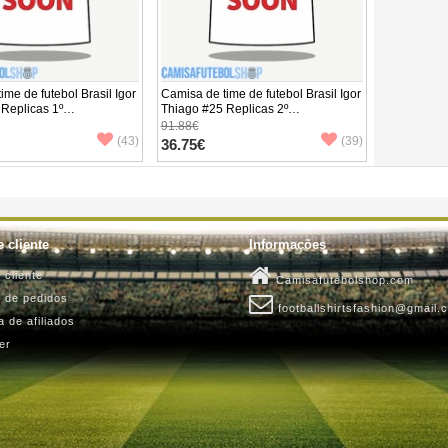
ime de futebol Brasil Igor
Camisa de time de futebol Brasil Igor
Replicas 1º
Thiago #25 Replicas 2º
o Infantil Mundo 2026
Equipamento Infantil Mundo 2026
91.88€
 (+ Calças curtas)
Manga Curta (+ Calças curtas)
(43)
(39)
36.75€
 cliente
Informações
 cliente
Camisafutebolshop.com
o de pedidos
footballshirtsfashion@gmail.
 de afiliados
er