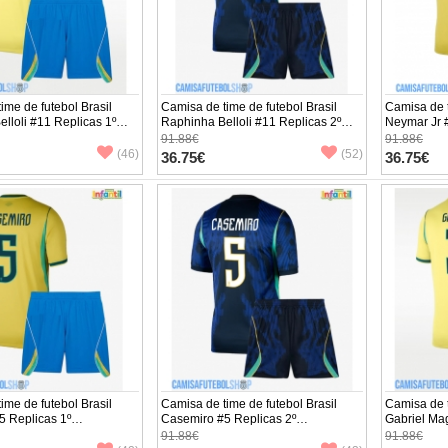
ime de futebol Brasil
Camisa de time de futebol Brasil
Camisa de t
lloli #11 Replicas 1º
Raphinha Belloli #11 Replicas 2º
Neymar Jr 
o Infantil Mundo 2026
Equipamento Infantil Mundo 2026
Equipament
91.88€
91.88€
 (+ Calças curtas)
Manga Curta (+ Calças curtas)
Manga Curta
(46)
(52)
36.75€
36.75€
ime de futebol Brasil
Camisa de time de futebol Brasil
Camisa de t
5 Replicas 1º
Casemiro #5 Replicas 2º
Gabriel Ma
o Infantil Mundo 2026
Equipamento Infantil Mundo 2026
Equipament
91.88€
91.88€