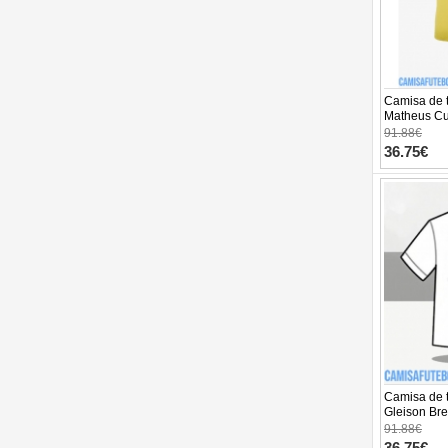
Camisa de t
Matheus Cu
Equipament
91.88€
Manga Curta
36.75€
Camisa de t
Gleison Bre
Equipament
91.88€
Manga Curta
36.75€