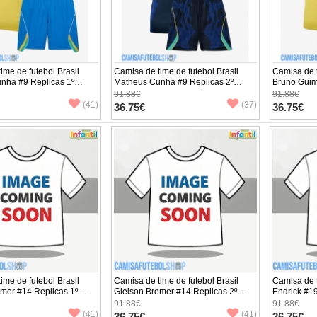
ime de futebol Brasil
Camisa de time de futebol Brasil
Camisa de t
nha #9 Replicas 1º
Matheus Cunha #9 Replicas 2º
Bruno Guim
o Infantil Mundo 2026
Equipamento Infantil Mundo 2026
Equipament
91.88€
91.88€
 (+ Calças curtas)
Manga Curta (+ Calças curtas)
Manga Curta
(41)
(37)
36.75€
36.75€
ime de futebol Brasil
Camisa de time de futebol Brasil
Camisa de t
mer #14 Replicas 1º
Gleison Bremer #14 Replicas 2º
Endrick #19
o Infantil Mundo 2026
Equipamento Infantil Mundo 2026
Equipament
91.88€
91.88€
 (+ Calças curtas)
Manga Curta (+ Calças curtas)
Manga Curta
(41)
(41)
36.75€
36.75€