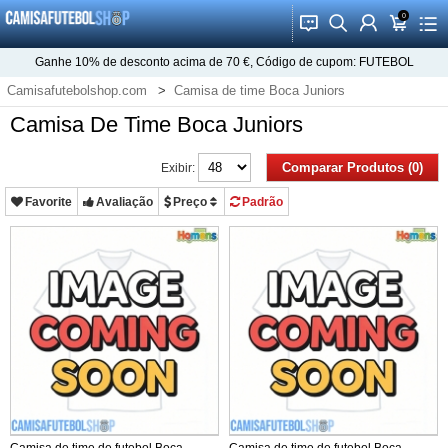
0
󰂱
󰂨
󰃳
󰃦
󰃖
Ganhe
10%
de desconto acima de
70 €
, Código de cupom:
FUTEBOL
Camisafutebolshop.com
Camisa de time Boca Juniors
Camisa De Time Boca Juniors
Comparar Produtos (0)
Exibir:
Favorite
Avaliação
Preço
Padrão
Camisa de time de futebol Boca
Camisa de time de futebol Boca