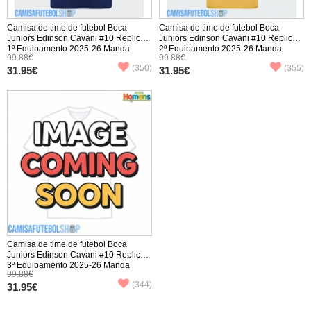
Camisa de time de futebol Boca
Camisa de time de futebol Boca
Juniors Edinson Cavani #10 Replicas
Juniors Edinson Cavani #10 Replicas
1º Equipamento 2025-26 Manga
2º Equipamento 2025-26 Manga
99.88€
99.88€
Curta
Curta
(350)
(355)
31.95€
31.95€
Camisa de time de futebol Boca
Juniors Edinson Cavani #10 Replicas
3º Equipamento 2025-26 Manga
99.88€
Curta
(344)
31.95€