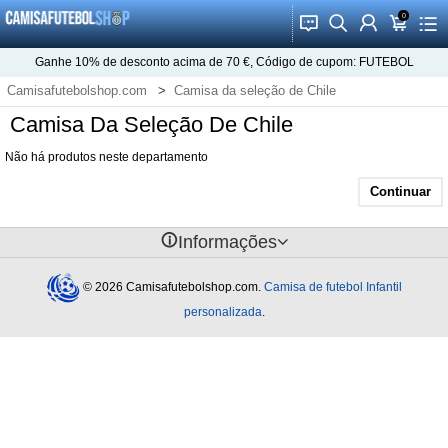
0
󰂱
󰂨
󰃳
󰃦
󰃖
Ganhe
10%
de desconto acima de
70 €
, Código de cupom:
FUTEBOL
Camisafutebolshop.com
Camisa da seleção de Chile
Camisa Da Seleção De Chile
Não há produtos neste departamento
Continuar
󰈢
Informações
© 2026 Camisafutebolshop.com.
Camisa de futebol Infantil
personalizada
.