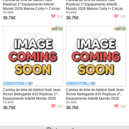
Replicas 1º Equipamento Infantil
Replicas 2º Equipamento Infantil
Mundo 2026 Manga Curta (+ Calças
Mundo 2026 Manga Curta (+ Calças
91.88€
91.88€
curtas)
curtas)
(33)
(38)
36.75€
36.75€
Camisa de time de futebol Haiti Jean-
Camisa de time de futebol Haiti Jean-
Ricner Bellegarde #10 Replicas 1º
Ricner Bellegarde #10 Replicas 2º
Equipamento Infantil Mundo 2026
Equipamento Infantil Mundo 2026
91.88€
91.88€
Manga Curta (+ Calças curtas)
Manga Curta (+ Calças curtas)
(28)
(38)
36.75€
36.75€