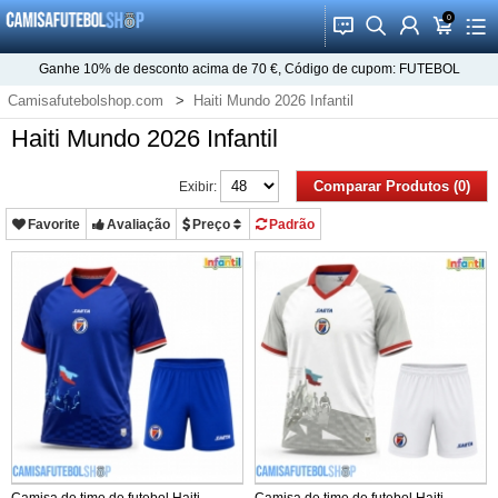
0
󰂱
󰂨
󰃳
󰃦
󰃖
Ganhe
10%
de desconto acima de
70 €
, Código de cupom:
FUTEBOL
Camisafutebolshop.com
Haiti Mundo 2026 Infantil
Haiti Mundo 2026 Infantil
Comparar Produtos (0)
Exibir:
Favorite
Avaliação
Preço
Padrão
Camisa de time de futebol Haiti
Camisa de time de futebol Haiti