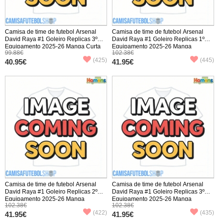
Camisa de time de futebol Arsenal
Camisa de time de futebol Arsenal
David Raya #1 Goleiro Replicas 3º
David Raya #1 Goleiro Replicas 1º
Equipamento 2025-26 Manga Curta
Equipamento 2025-26 Manga
99.88€
102.38€
Comprida
(425)
(445)
40.95€
41.95€
Camisa de time de futebol Arsenal
Camisa de time de futebol Arsenal
David Raya #1 Goleiro Replicas 2º
David Raya #1 Goleiro Replicas 3º
Equipamento 2025-26 Manga
Equipamento 2025-26 Manga
102.38€
102.38€
Comprida
Comprida
(422)
(435)
41.95€
41.95€