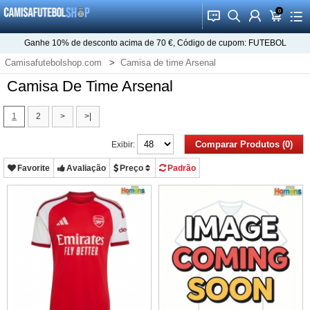
0
󰂱
󰂨
󰃳
󰃦
󰃖
Ganhe
10%
de desconto acima de
70 €
, Código de cupom:
FUTEBOL
Camisafutebolshop.com
Camisa de time Arsenal
Camisa De Time Arsenal
1
2
>
>|
Comparar Produtos (0)
Exibir:
Favorite
Avaliação
Preço
Padrão