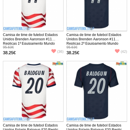
Camisa de time de futebol Estados
Camisa de time de futebol Estados
Unidos Brenden Aaronson #11
Unidos Brenden Aaronson #11
Replicas 1º Equipamento Mundo
Replicas 2º Equipamento Mundo
95.63€
95.63€
2026 Manga Curta
2026 Manga Curta
(36)
(42)
38.25€
38.25€
Camisa de time de futebol Estados
Camisa de time de futebol Estados
Unidos Folarin Balogun #20 Replicas
Unidos Folarin Balogun #20 Replicas