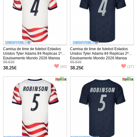
Camisa de time de futebol Estados
Camisa de time de futebol Estados
Unidos Tyler Adams #4 Replicas 1º
Unidos Tyler Adams #4 Replicas 2º
Equipamento Mundo 2026 Manga
Equipamento Mundo 2026 Manga
95.63€
95.63€
Curta
Curta
(40)
(37)
38.25€
38.25€