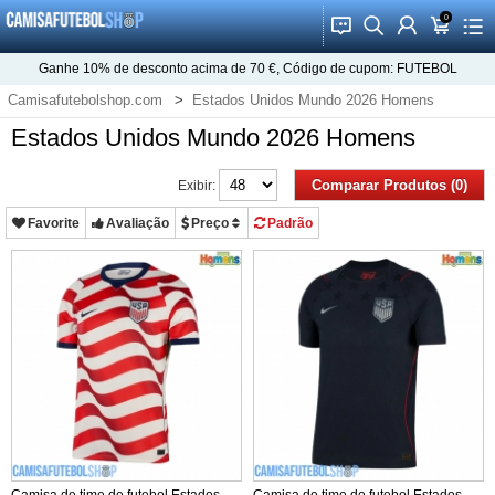
0
󰂱
󰂨
󰃳
󰃦
󰃖
Ganhe
10%
de desconto acima de
70 €
, Código de cupom:
FUTEBOL
Camisafutebolshop.com
Estados Unidos Mundo 2026 Homens
Estados Unidos Mundo 2026 Homens
Comparar Produtos (0)
Exibir:
Favorite
Avaliação
Preço
Padrão
Camisa de time de futebol Estados
Camisa de time de futebol Estados