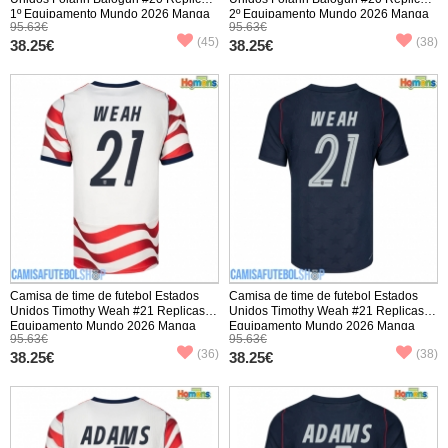
1º Equipamento Mundo 2026 Manga
2º Equipamento Mundo 2026 Manga
95.63€
95.63€
Curta
Curta
(45)
(38)
38.25€
38.25€
Camisa de time de futebol Estados
Camisa de time de futebol Estados
Unidos Timothy Weah #21 Replicas 1º
Unidos Timothy Weah #21 Replicas 2º
Equipamento Mundo 2026 Manga
Equipamento Mundo 2026 Manga
95.63€
95.63€
Curta
Curta
(36)
(38)
38.25€
38.25€