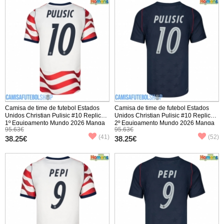
Camisa de time de futebol Estados
Camisa de time de futebol Estados
Unidos Christian Pulisic #10 Replicas
Unidos Christian Pulisic #10 Replicas
1º Equipamento Mundo 2026 Manga
2º Equipamento Mundo 2026 Manga
95.63€
95.63€
Curta
Curta
(41)
(52)
38.25€
38.25€