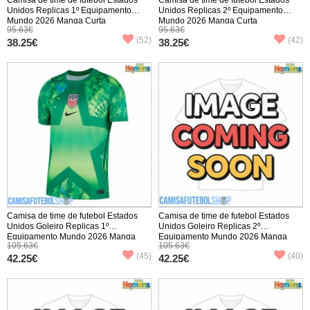
Unidos Replicas 1º Equipamento
Unidos Replicas 2º Equipamento
Mundo 2026 Manga Curta
Mundo 2026 Manga Curta
95.63€
95.63€
(52)
(42)
38.25€
38.25€
Camisa de time de futebol Estados
Camisa de time de futebol Estados
Unidos Goleiro Replicas 1º
Unidos Goleiro Replicas 2º
Equipamento Mundo 2026 Manga
Equipamento Mundo 2026 Manga
105.63€
105.63€
Curta
Curta
(45)
(40)
42.25€
42.25€