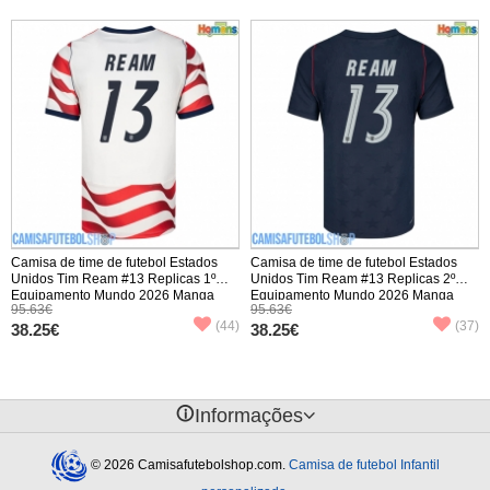
Camisa de time de futebol Estados
Camisa de time de futebol Estados
Unidos Tim Ream #13 Replicas 1º
Unidos Tim Ream #13 Replicas 2º
Equipamento Mundo 2026 Manga
Equipamento Mundo 2026 Manga
95.63€
95.63€
Curta
Curta
(44)
(37)
38.25€
38.25€
󰈢
Informações
© 2026 Camisafutebolshop.com.
Camisa de futebol Infantil