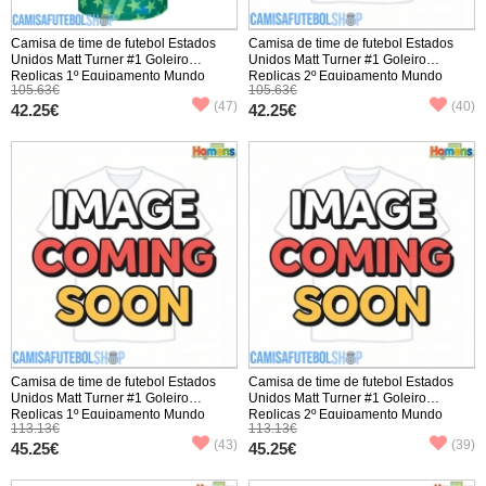
Camisa de time de futebol Estados
Camisa de time de futebol Estados
Unidos Matt Turner #1 Goleiro
Unidos Matt Turner #1 Goleiro
Replicas 1º Equipamento Mundo
Replicas 2º Equipamento Mundo
105.63€
105.63€
2026 Manga Curta
2026 Manga Curta
(47)
(40)
42.25€
42.25€
Camisa de time de futebol Estados
Camisa de time de futebol Estados
Unidos Matt Turner #1 Goleiro
Unidos Matt Turner #1 Goleiro
Replicas 1º Equipamento Mundo
Replicas 2º Equipamento Mundo
113.13€
113.13€
2026 Manga Comprida
2026 Manga Comprida
(43)
(39)
45.25€
45.25€