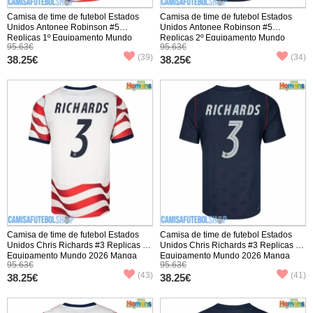
Camisa de time de futebol Estados
Camisa de time de futebol Estados
Unidos Antonee Robinson #5
Unidos Antonee Robinson #5
Replicas 1º Equipamento Mundo
Replicas 2º Equipamento Mundo
95.63€
95.63€
2026 Manga Curta
2026 Manga Curta
(39)
(34)
38.25€
38.25€
Camisa de time de futebol Estados
Camisa de time de futebol Estados
Unidos Chris Richards #3 Replicas 1º
Unidos Chris Richards #3 Replicas 2º
Equipamento Mundo 2026 Manga
Equipamento Mundo 2026 Manga
95.63€
95.63€
Curta
Curta
(43)
(41)
38.25€
38.25€