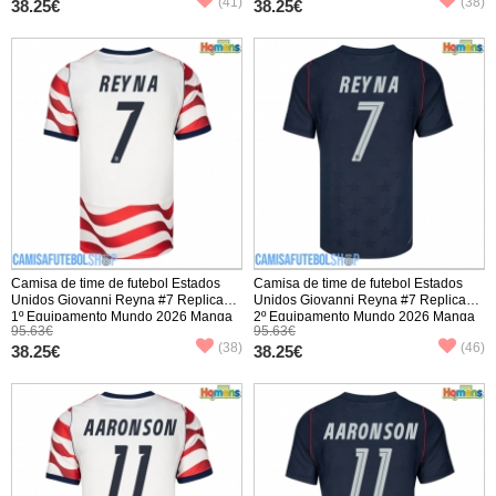
(41)
(38)
38.25€
38.25€
Camisa de time de futebol Estados
Camisa de time de futebol Estados
Unidos Giovanni Reyna #7 Replicas
Unidos Giovanni Reyna #7 Replicas
1º Equipamento Mundo 2026 Manga
2º Equipamento Mundo 2026 Manga
95.63€
95.63€
Curta
Curta
(38)
(46)
38.25€
38.25€