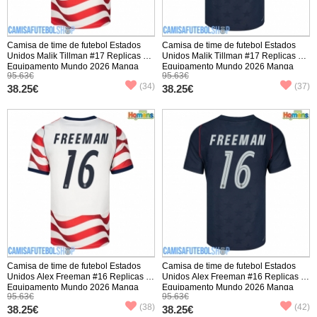
Camisa de time de futebol Estados
Camisa de time de futebol Estados
Unidos Malik Tillman #17 Replicas 1º
Unidos Malik Tillman #17 Replicas 2º
Equipamento Mundo 2026 Manga
Equipamento Mundo 2026 Manga
95.63€
95.63€
Curta
Curta
(34)
(37)
38.25€
38.25€
Camisa de time de futebol Estados
Camisa de time de futebol Estados
Unidos Alex Freeman #16 Replicas 1º
Unidos Alex Freeman #16 Replicas 2º
Equipamento Mundo 2026 Manga
Equipamento Mundo 2026 Manga
95.63€
95.63€
Curta
Curta
(38)
(42)
38.25€
38.25€