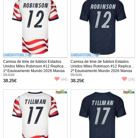
Camisa de time de futebol Estados
Camisa de time de futebol Estados
Unidos Miles Robinson #12 Replicas
Unidos Miles Robinson #12 Replicas
1º Equipamento Mundo 2026 Manga
2º Equipamento Mundo 2026 Manga
95.63€
95.63€
Curta
Curta
(44)
(34)
38.25€
38.25€