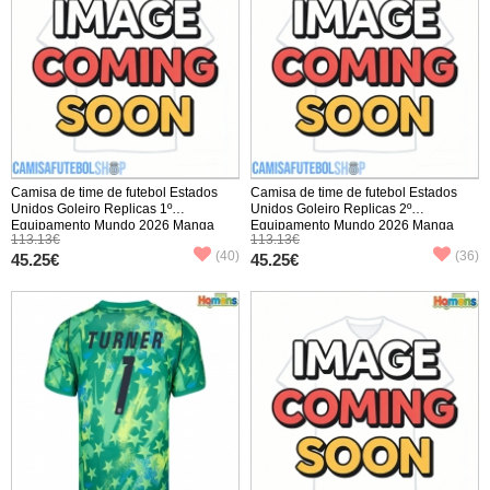
Camisa de time de futebol Estados
Camisa de time de futebol Estados
Unidos Goleiro Replicas 1º
Unidos Goleiro Replicas 2º
Equipamento Mundo 2026 Manga
Equipamento Mundo 2026 Manga
113.13€
113.13€
Comprida
Comprida
(40)
(36)
45.25€
45.25€