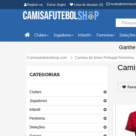
footballshirtsfa
Registe-se
Entrar (login)
Lista de desejos (0)
Clubes
Jogadores
Infantil
Feminina
Seleções
Ganh
Camisafutebolshop.com
Camisa de times Portugal Feminina
Cami
CATEGORIAS
Favo
Clubes
Jogadores
Infantil
Feminina
Seleções