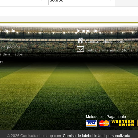
 cliente
Informações
 cliente
Camisafutebolshop.com
o de pedidos
footballshirtsfashion@gmail.
 de afiliados
er
Métodos de Pagamento:
© 2026 Camisafutebolshop.com.
Camisa de futebol Infantil personalizada
.