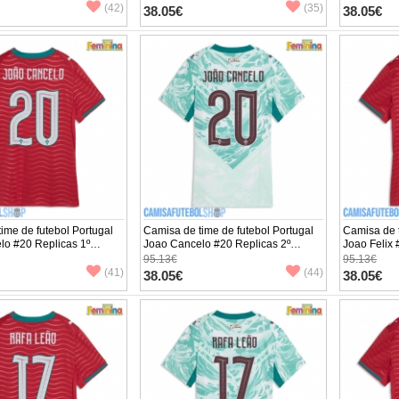
ta
Manga Curta
Manga Cur
(42)
(35)
38.05€
38.05€
ime de futebol Portugal
Camisa de time de futebol Portugal
Camisa de t
lo #20 Replicas 1º
Joao Cancelo #20 Replicas 2º
Joao Felix 
to Feminina Mundo 2026
Equipamento Feminina Mundo 2026
Equipamen
95.13€
95.13€
ta
Manga Curta
Manga Cur
(41)
(44)
38.05€
38.05€