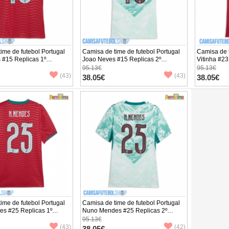
ime de futebol Portugal
Camisa de time de futebol Portugal
Camisa de t
 #15 Replicas 1º
Joao Neves #15 Replicas 2º
Vitinha #23
to Feminina Mundo 2026
Equipamento Feminina Mundo 2026
Equipamen
95.13€
95.13€
ta
Manga Curta
Manga Cur
(43)
(43)
38.05€
38.05€
ime de futebol Portugal
Camisa de time de futebol Portugal
s #25 Replicas 1º
Nuno Mendes #25 Replicas 2º
to Feminina Mundo 2026
Equipamento Feminina Mundo 2026
95.13€
ta
Manga Curta
(43)
(42)
38.05€