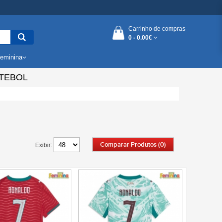
Carrinho de compras
0 -
0.00€
eminina
TEBOL
Comparar Produtos (0)
Exibir: