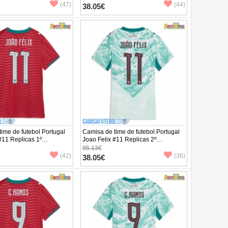
ta
Manga Curta
(47)
(44)
38.05€
ime de futebol Portugal
Camisa de time de futebol Portugal
#11 Replicas 1º
Joao Felix #11 Replicas 2º
to Feminina Mundo 2026
Equipamento Feminina Mundo 2026
95.13€
ta
Manga Curta
(42)
(36)
38.05€