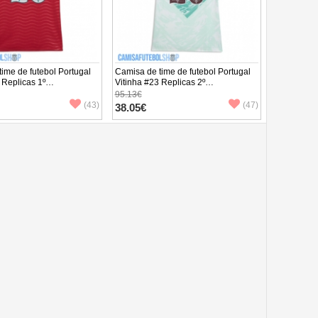
ime de futebol Portugal
Camisa de time de futebol Portugal
 Replicas 1º
Vitinha #23 Replicas 2º
to Feminina Mundo 2026
Equipamento Feminina Mundo 2026
95.13€
ta
Manga Curta
(43)
(47)
38.05€