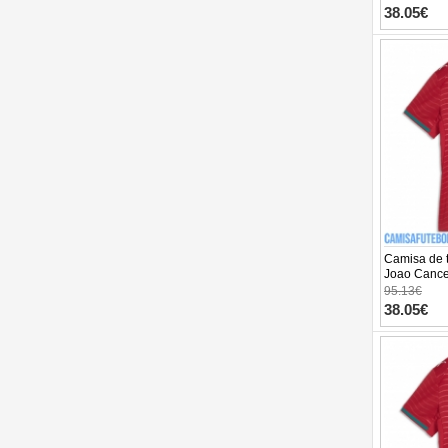
Manga Cur
38.05€
Camisa de t
Joao Cance
Equipamen
95.13€
Manga Cur
38.05€