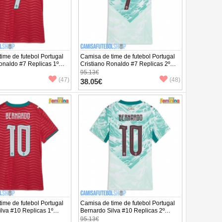
ime de futebol Portugal
Camisa de time de futebol Portugal
onaldo #7 Replicas 1º
Cristiano Ronaldo #7 Replicas 2º
to Feminina Mundo 2026
Equipamento Feminina Mundo 2026
95.13€
ta
Manga Curta
(47)
(48)
38.05€
ime de futebol Portugal
Camisa de time de futebol Portugal
lva #10 Replicas 1º
Bernardo Silva #10 Replicas 2º
to Feminina Mundo 2026
Equipamento Feminina Mundo 2026
95.13€