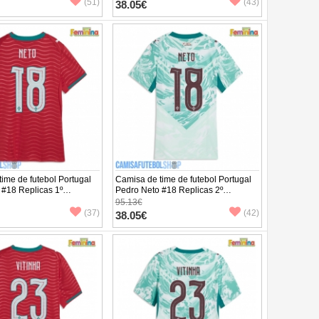
ta
Manga Curta
(51)
(43)
38.05€
ime de futebol Portugal
Camisa de time de futebol Portugal
 #18 Replicas 1º
Pedro Neto #18 Replicas 2º
to Feminina Mundo 2026
Equipamento Feminina Mundo 2026
95.13€
ta
Manga Curta
(37)
(42)
38.05€