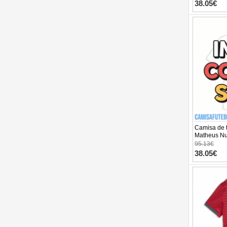
Manga Cur
38.05€
Camisa de t
Matheus Nu
Equipamen
95.13€
Manga Cur
38.05€