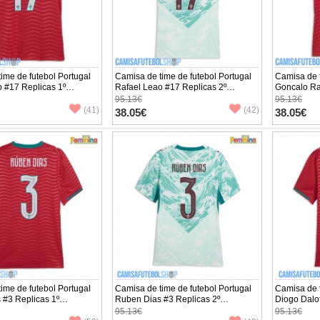
ime de futebol Portugal
Camisa de time de futebol Portugal
Camisa de t
 #17 Replicas 1º
Rafael Leao #17 Replicas 2º
Goncalo Ra
to Feminina Mundo 2026
Equipamento Feminina Mundo 2026
Equipamen
95.13€
95.13€
ta
Manga Curta
Manga Cur
(41)
(42)
38.05€
38.05€
ime de futebol Portugal
Camisa de time de futebol Portugal
Camisa de t
 #3 Replicas 1º
Ruben Dias #3 Replicas 2º
Diogo Dalot
to Feminina Mundo 2026
Equipamento Feminina Mundo 2026
Equipamen
95.13€
95.13€