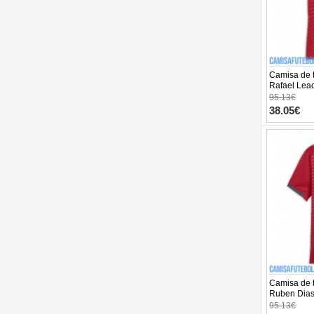
Camisa de t
Rafael Leao
Equipamen
95.13€
Manga Cur
38.05€
Camisa de t
Ruben Dias
Equipamen
95.13€