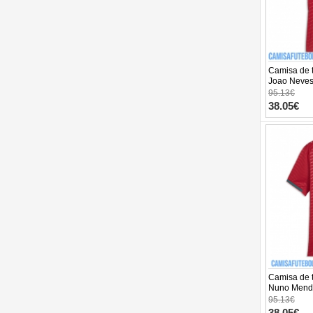
Camisa de t
Joao Neves
Equipamen
95.13€
Manga Cur
38.05€
Camisa de t
Nuno Mende
Equipamen
95.13€
Manga Cur
38.05€