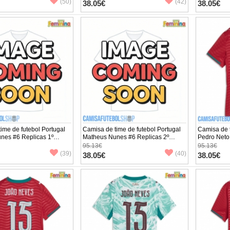
ta
Manga Curta
Manga Cur
(50)
(42)
38.05€
38.05€
ime de futebol Portugal
Camisa de time de futebol Portugal
Camisa de t
nes #6 Replicas 1º
Matheus Nunes #6 Replicas 2º
Pedro Neto
to Feminina Mundo 2026
Equipamento Feminina Mundo 2026
Equipamen
95.13€
95.13€
ta
Manga Curta
Manga Cur
(39)
(40)
38.05€
38.05€