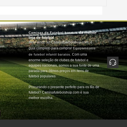
da melhor
Camisas de Futebol baratas
loja de futebol
Bem-vindo ao Camisafutebolshop.com, o
com
guia completo para comprar
Equipamentos
. Com uma
de futebol infantil baratos
enorme seleção de clubes de futebol e
equipes nacionais, somos a sua fonte de uma
parada para ótimos preços em itens de
futebol populares.
Procurando o presente perfeito para os fãs de
futebol? Camisafutebolshop.com é sua
melhor escolha.