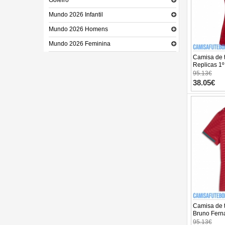
Goleiro
Mundo 2026 Infantil
Mundo 2026 Homens
Mundo 2026 Feminina
Camisa de t
Replicas 1
Mundo 202
95.13€
38.05€
Camisa de t
Bruno Fern
Equipamen
95.13€