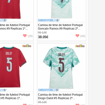
ime de futebol Portugal
Camisa de time de futebol Portugal
mos #9 Replicas 1º
Goncalo Ramos #9 Replicas 2º
to Feminina Mundo 2026
Equipamento Feminina Mundo 2026
95.13€
ta
Manga Curta
(39)
(40)
38.05€
ime de futebol Portugal
Camisa de time de futebol Portugal
 #5 Replicas 1º
Diogo Dalot #5 Replicas 2º
to Feminina Mundo 2026
Equipamento Feminina Mundo 2026
95.13€