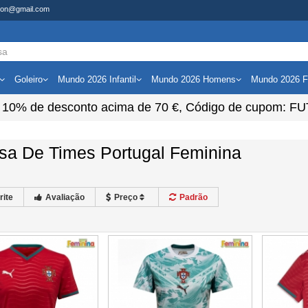
shion@gmail.com
Goleiro
Mundo 2026 Infantil
Mundo 2026 Homens
Mundo 2026 F
e
10%
de desconto acima de
70 €
, Código de cupom:
FU
sa De Times Portugal Feminina
rite
Avaliação
Preço
Padrão