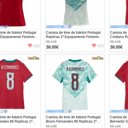
ime de futebol Portugal
Camisa de time de futebol Portugal
Camisa de t
º Equipamento Feminina
Replicas 2º Equipamento Feminina
Cristiano R
6 Manga Curta
Mundo 2026 Manga Curta
Equipamen
95.13€
95.13€
Manga Cur
(32)
(37)
38.05€
38.05€
ime de futebol Portugal
Camisa de time de futebol Portugal
Camisa de t
andes #8 Replicas 1º
Bruno Fernandes #8 Replicas 2º
Bernardo Si
to Feminina Mundo 2026
Equipamento Feminina Mundo 2026
Equipamen
95.13€
95.13€