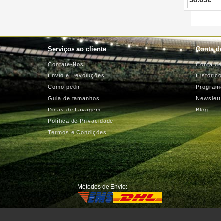
Serviços ao cliente
Conta de
Contate-Nos
Conta de
Envio e Devoluções
Históric
Como pedir
Programa
Guia de tamanhos
Newslett
Dicas de Lavagem
Blog
Política de Privacidade
Termos e Condições
Métodos de Envio: