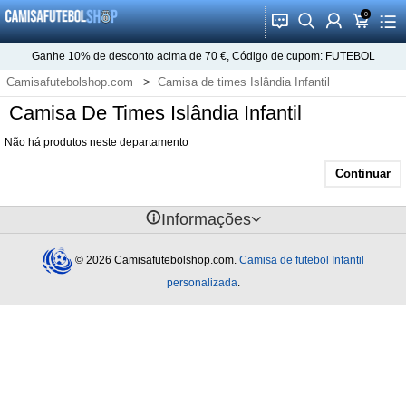
0
󰂱
󰂨
󰃳
󰃦
󰃖
Ganhe
10%
de desconto acima de
70 €
, Código de cupom:
FUTEBOL
Camisafutebolshop.com
Camisa de times Islândia Infantil
Camisa De Times Islândia Infantil
Não há produtos neste departamento
Continuar
󰈢
Informações
© 2026 Camisafutebolshop.com.
Camisa de futebol Infantil
personalizada
.