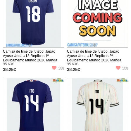
Camisa de time de futebol Japão
Camisa de time de futebol Japão
Ayase Ueda #18 Replicas 1º
Ayase Ueda #18 Replicas 2º
Equipamento Mundo 2026 Manga
Equipamento Mundo 2026 Manga
95.63€
95.63€
Curta
Curta
(33)
(33)
38.25€
38.25€