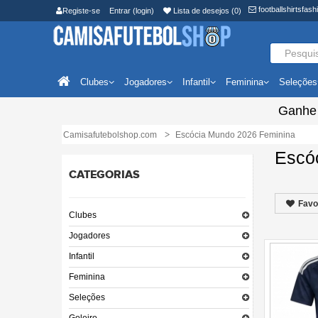
footballshirtsfa
Registe-se
Entrar (login)
Lista de desejos (0)
Clubes
Jogadores
Infantil
Feminina
Seleções
Ganh
Camisafutebolshop.com
Escócia Mundo 2026 Feminina
Escó
CATEGORIAS
Favo
Clubes
Jogadores
Infantil
Feminina
Seleções