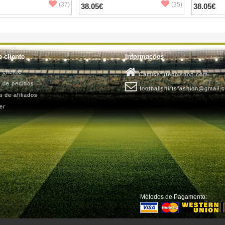
ta
Manga Curta
Manga Cur
(37)
(35)
38.05€
38.05€
 cliente
Informações
 cliente
Camisafutebolshop.com
o de pedidos
footballshirtsfashion@gmail.
 de afiliados
er
Métodos de Pagamento: