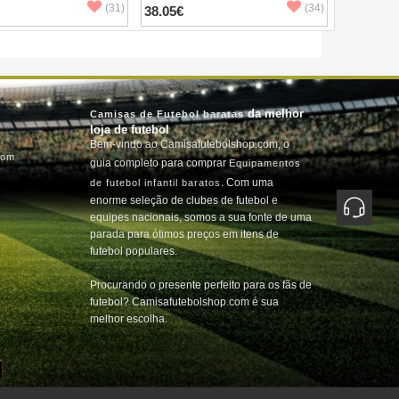
ta
Manga Curta
(31)
(34)
38.05€
da melhor
Camisas de Futebol baratas
loja de futebol
Bem-vindo ao Camisafutebolshop.com, o
com
guia completo para comprar
Equipamentos
. Com uma
de futebol infantil baratos
enorme seleção de clubes de futebol e
equipes nacionais, somos a sua fonte de uma
parada para ótimos preços em itens de
futebol populares.
Procurando o presente perfeito para os fãs de
futebol? Camisafutebolshop.com é sua
melhor escolha.