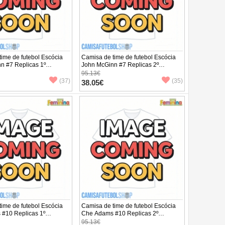
ime de futebol Escócia
Camisa de time de futebol Escócia
n #7 Replicas 1º
John McGinn #7 Replicas 2º
to Feminina Mundo 2026
Equipamento Feminina Mundo 2026
95.13€
ta
Manga Curta
(37)
(35)
38.05€
ime de futebol Escócia
Camisa de time de futebol Escócia
#10 Replicas 1º
Che Adams #10 Replicas 2º
to Feminina Mundo 2026
Equipamento Feminina Mundo 2026
95.13€