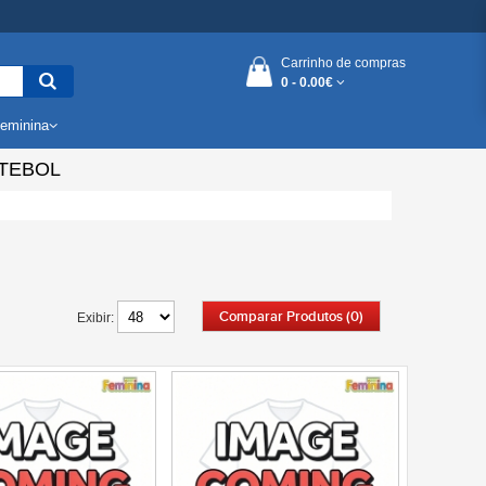
Carrinho de compras
0 -
0.00€
eminina
TEBOL
Comparar Produtos (0)
Exibir: