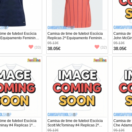
ime de futebol Escócia
Camisa de time de futebol Escócia
Camisa de t
º Equipamento Feminina
Replicas 2º Equipamento Feminina
John McGin
6 Manga Curta
Mundo 2026 Manga Curta
Equipamen
95.13€
95.13€
Manga Cur
(33)
(32)
38.05€
38.05€
ime de futebol Escócia
Camisa de time de futebol Escócia
Camisa de t
inay #4 Replicas 1º
Scott McTominay #4 Replicas 2º
Che Adams 
to Feminina Mundo 2026
Equipamento Feminina Mundo 2026
Equipamen
95.13€
95.13€