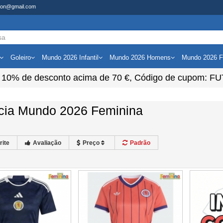
shion@gmail.com
Goleiro
Mundo 2026 Infantil
Mundo 2026 Homens
Mundo 2026 F
e
10%
de desconto acima de
70 €
, Código de cupom:
FU
cia Mundo 2026 Feminina
rite
Avaliação
Preço
Padrão