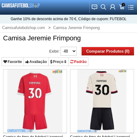
0
󰂱
󰂨
󰃳
󰃦
󰃖
Ganhe
10%
de desconto acima de
70 €
, Código de cupom:
FUTEBOL
Camisafutebolshop.com
Camisa Jeremie Frimpong
Camisa Jeremie Frimpong
Comparar Produtos (0)
Exibir:
Favorite
Avaliação
Preço
Padrão
Camisa de time de futebol Liverpool
Camisa de time de futebol Liverpool