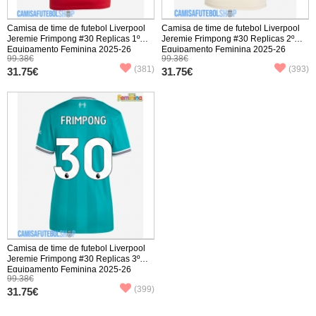
Camisa de time de futebol Liverpool
Camisa de time de futebol Liverpool
Jeremie Frimpong #30 Replicas 1º
Jeremie Frimpong #30 Replicas 2º
Equipamento Feminina 2025-26
Equipamento Feminina 2025-26
99.38€
99.38€
Manga Curta
Manga Curta
(381)
(393)
31.75€
31.75€
Camisa de time de futebol Liverpool
Jeremie Frimpong #30 Replicas 3º
Equipamento Feminina 2025-26
99.38€
Manga Curta
(399)
31.75€