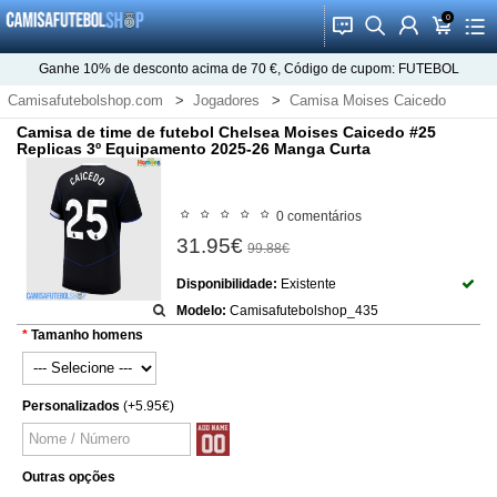
0
󰂱
󰂨
󰃳
󰃦
󰃖
Ganhe
10%
de desconto acima de
70 €
, Código de cupom:
FUTEBOL
Camisafutebolshop.com
Jogadores
Camisa Moises Caicedo
Camisa de time de futebol Chelsea Moises Caicedo #25
Replicas 3º Equipamento 2025-26 Manga Curta
0 comentários
31.95€
99.88€
Disponibilidade:
Existente
Modelo:
Camisafutebolshop_435
Tamanho homens
Personalizados
(+5.95€)
Outras opções