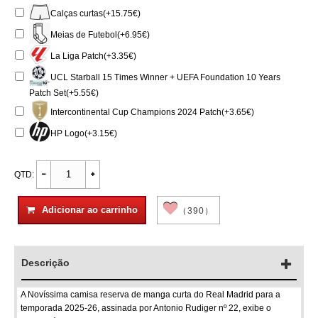
Calças curtas(+15.75€)
Meias de Futebol(+6.95€)
La Liga Patch(+3.35€)
UCL Starball 15 Times Winner + UEFA Foundation 10 Years
Patch Set(+5.55€)
Intercontinental Cup Champions 2024 Patch(+3.65€)
HP Logo(+3.15€)
QTD:
Adicionar ao carrinho
（390）
Descrição
A Novíssima camisa reserva de manga curta do Real Madrid para a
temporada 2025-26, assinada por Antonio Rudiger nº 22, exibe o