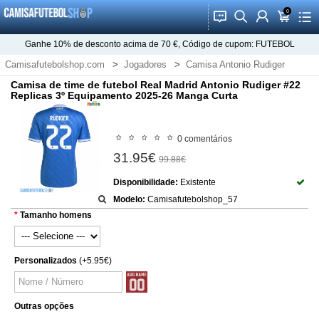
0
󰂱
󰂨
󰃳
󰃦
󰃖
Ganhe
10%
de desconto acima de
70 €
, Código de cupom:
FUTEBOL
Camisafutebolshop.com
Jogadores
Camisa Antonio Rudiger
Camisa de time de futebol Real Madrid Antonio Rudiger #22
Replicas 3º Equipamento 2025-26 Manga Curta
0 comentários
31.95€
99.88€
Disponibilidade:
Existente
Modelo:
Camisafutebolshop_57
Tamanho homens
Personalizados
(+5.95€)
Outras opções